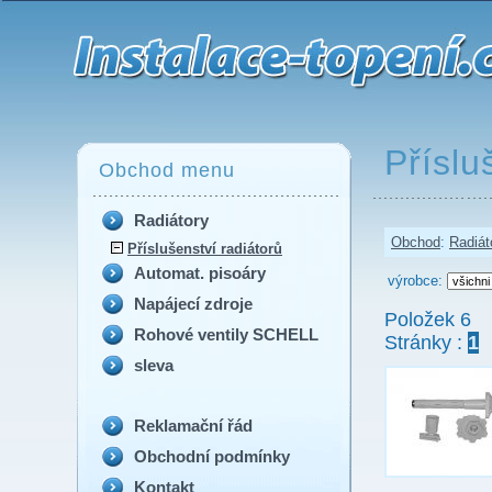
Příslušenství radiátorů - Produkty - Guvex
Příslu
Obchod menu
Radiátory
Obchod
:
Radiát
Příslušenství radiátorů
Automat. pisoáry
výrobce:
Napájecí zdroje
Položek 6
Rohové ventily SCHELL
Stránky :
1
sleva
Reklamační řád
Obchodní podmínky
Kontakt