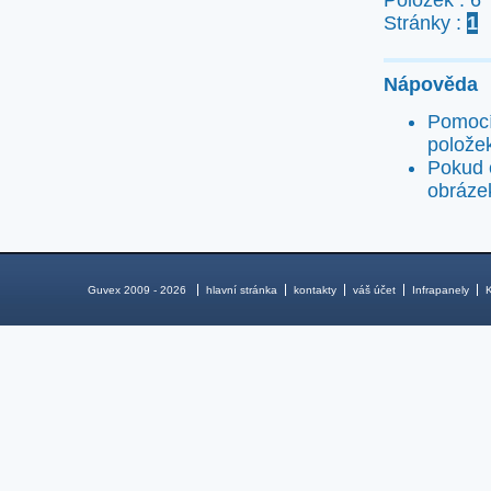
Položek : 6
Stránky :
1
Nápověda
Pomocí 
polože
Pokud c
obrázek
Guvex 2009 - 2026
hlavní stránka
kontakty
váš účet
Infrapanely