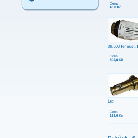
Cena:
43,0
Kč
09.500 termost. h
Cena:
304,0
Kč
Lux
Cena:
133,0
Kč