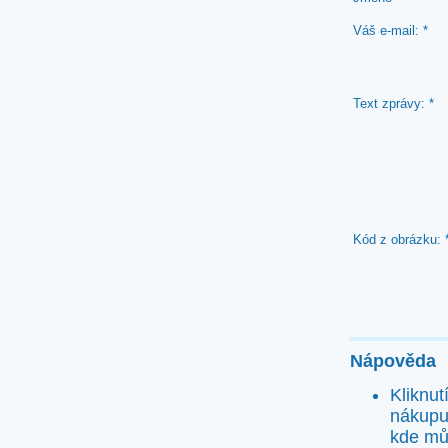
Váš e-mail: *
Text zprávy: *
Kód z obrázku: 
Nápověda
Kliknu
nákupu
kde mů