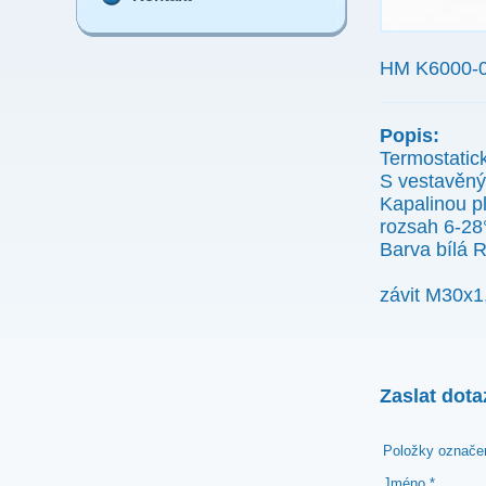
HM K6000-09
Popis:
Termostatic
S vestavěný
Kapalinou pl
rozsah 6-28
Barva bílá 
závit M30x1,
Zaslat dota
Položky označen
Jméno *