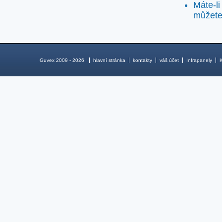
Máte-li
můžete 
Guvex 2009 - 2026
hlavní stránka
kontakty
váš účet
Infrapanely