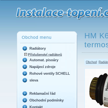
HM K6000-09.500 termost. hlavice
HM K6
Obchod menu
termos
Radiátory
Příslušenství radiátorů
Automat. pisoáry
Obchod
:
Radiát
Napájecí zdroje
Rohové ventily SCHELL
sleva
Reklamační řád
Obchodní podmínky
Kontakt