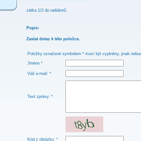
zátka 1/2 do radiátorů
Popis:
Zaslat dotaz k této položce.
Položky označené symbolem * musí být vyplněny, jinak nebud
Jméno *
Váš e-mail: *
Text zprávy: *
Kód z obrázku: *