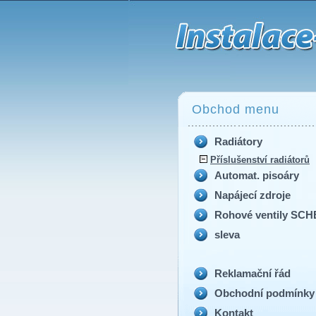
zátka 1/2 do radiátorů
Obchod menu
Radiátory
Příslušenství radiátorů
Automat. pisoáry
Napájecí zdroje
Rohové ventily SCH
sleva
Reklamační řád
Obchodní podmínky
Kontakt