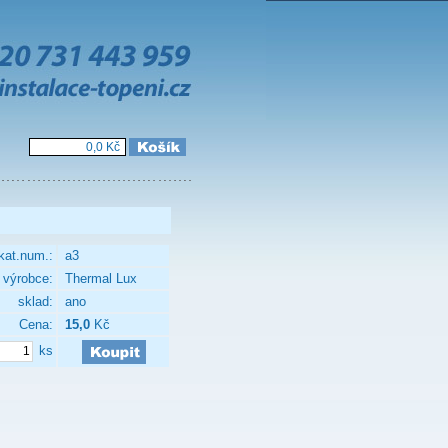
0,0 Kč
kat.num.:
a3
výrobce:
Thermal Lux
sklad:
ano
Cena:
15,0
Kč
ks