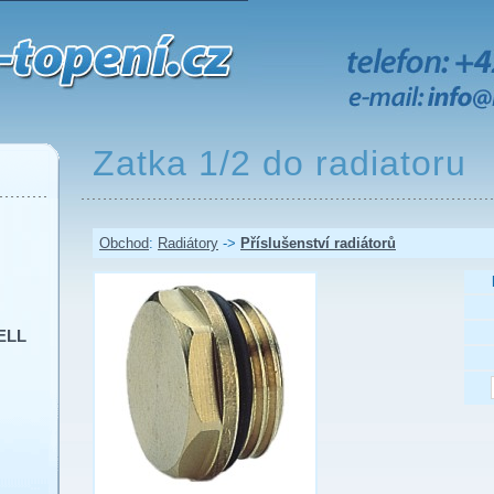
Zatka 1/2 do radiatoru
Obchod
:
Radiátory
->
Příslušenství radiátorů
ELL